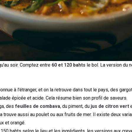
qu'au soir. Comptez entre
60 et 120 bahts
le bol. La version du 
nnue à l'étranger, et on la retrouve dans tout le pays, des gargo
e salade épicée et acide. Cela résume bien son profil de saveurs.
nga, des
feuilles de combava
, du piment, du
jus de citron vert
e
rouve aussi au poulet ou aux fruits de mer. Il existe deux variant
ux et orangé.
50 bahts selon le lieu et les ingrédients, les versions aux crev