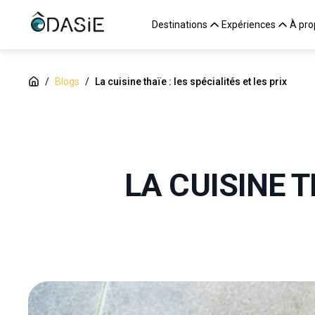
Destinations
Expériences
À pro
/
Blogs
/
La cuisine thaïe : les spécialités et les prix
LA CUISINE T