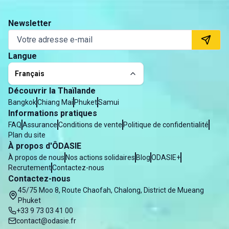
Newsletter
Langue
Français
Découvrir la Thaïlande
Bangkok
Chiang Mai
Phuket
Samui
Informations pratiques
FAQ
Assurance
Conditions de vente
Politique de confidentialité
Plan du site
À propos d'ÔDASIE
À propos de nous
Nos actions solidaires
Blog
ODASIE+
Recrutement
Contactez-nous
Contactez-nous
45/75 Moo 8, Route Chaofah, Chalong, District de Mueang
Phuket
+33 9 73 03 41 00
contact@odasie.fr