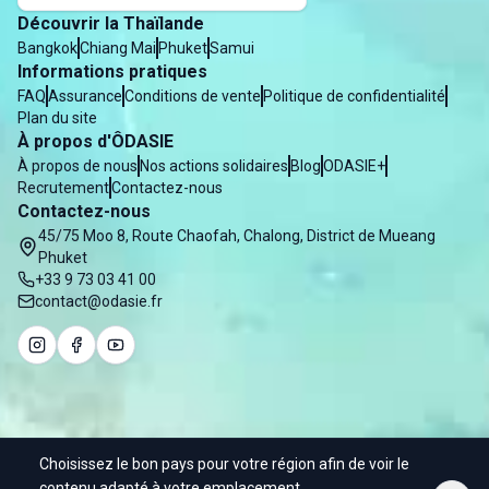
Découvrir la Thaïlande
Bangkok
Chiang Mai
Phuket
Samui
Informations pratiques
FAQ
Assurance
Conditions de vente
Politique de confidentialité
Plan du site
À propos d'ÔDASIE
À propos de nous
Nos actions solidaires
Blog
ODASIE+
Recrutement
Contactez-nous
Contactez-nous
45/75 Moo 8, Route Chaofah, Chalong, District de Mueang
Phuket
+33 9 73 03 41 00
contact@odasie.fr
Choisissez le bon pays pour votre région afin de voir le
© 2025 Odasie - Water of Asia Co. Ltd
contenu adapté à votre emplacement.