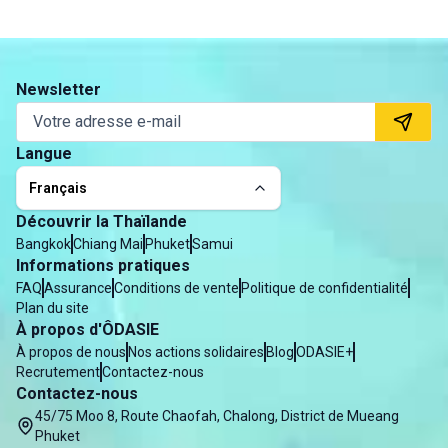
Newsletter
Langue
Français
Découvrir la Thaïlande
Bangkok
Chiang Mai
Phuket
Samui
Informations pratiques
FAQ
Assurance
Conditions de vente
Politique de confidentialité
Plan du site
À propos d'ÔDASIE
À propos de nous
Nos actions solidaires
Blog
ODASIE+
Recrutement
Contactez-nous
Contactez-nous
45/75 Moo 8, Route Chaofah, Chalong, District de Mueang
Phuket