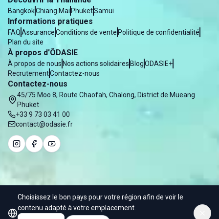
Bangkok
Chiang Mai
Phuket
Samui
Informations pratiques
FAQ
Assurance
Conditions de vente
Politique de confidentialité
Plan du site
À propos d'ÔDASIE
À propos de nous
Nos actions solidaires
Blog
ODASIE+
Recrutement
Contactez-nous
Contactez-nous
45/75 Moo 8, Route Chaofah, Chalong, District de Mueang
Phuket
+33 9 73 03 41 00
contact@odasie.fr
Choisissez le bon pays pour votre région afin de voir le
© 2025 Odasie - Water of Asia Co. Ltd
contenu adapté à votre emplacement.