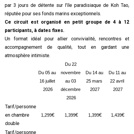
par 3 jours de détente sur l’île paradisiaque de Koh Tao,
réputée pour ses fonds marins exceptionnels.
Ce circuit est organisé en petit groupe de 4 à 12
participants, à dates fixes.
Un format idéal pour allier convivialité, rencontres et
accompagnement de qualité, tout en gardant une
atmosphère intimiste.
Du 22 
Du 05 au 
novembre 
Du 14 au 
Du 11 au 
16 juillet 
au 03 
25 mars 
22 avril 
2026
décembre 
2027
2027
2026
Tarif/personne
en chambre
€
€
€
€
1,299
1,399
1,399
1,439
double
Tarif/personne