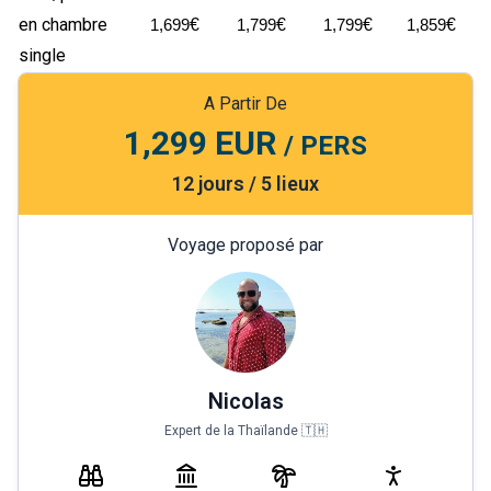
en chambre
€
€
€
€
1,699
1,799
1,799
1,859
single
A Partir De
1,299 EUR
/ PERS
12 jours / 5 lieux
Voyage proposé par
Nicolas
Expert de la Thaïlande 🇹🇭