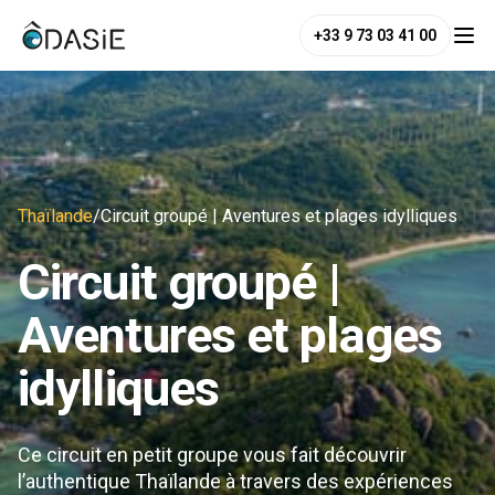
+33 9 73 03 41 00
Thaïlande
/
Circuit groupé | Aventures et plages idylliques
Circuit groupé |
Aventures et plages
idylliques
Ce circuit en petit groupe vous fait découvrir
l’authentique Thaïlande à travers des expériences