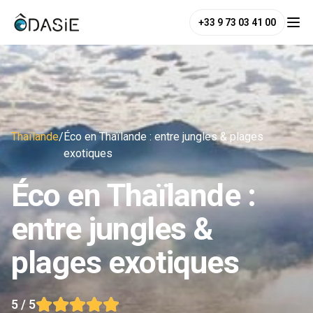
+33 9 73 03 41 00
Thaïlande
/
Éco en Thaïlande : entre jungles & plages
exotiques
Éco en Thaïlande :
entre jungles &
plages exotiques
5
/ 5