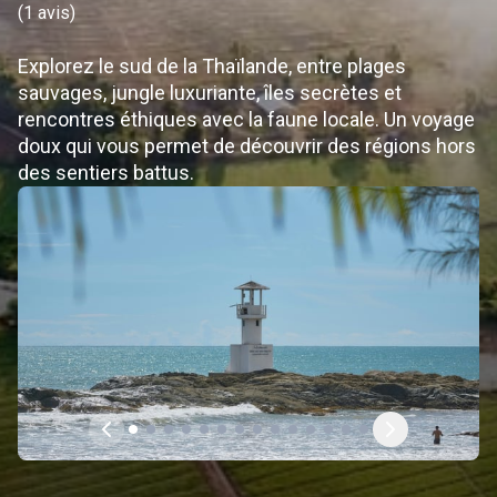
(
1 avis
)
Explorez le sud de la Thaïlande, entre plages
sauvages, jungle luxuriante, îles secrètes et
rencontres éthiques avec la faune locale. Un voyage
doux qui vous permet de découvrir des régions hors
des sentiers battus.