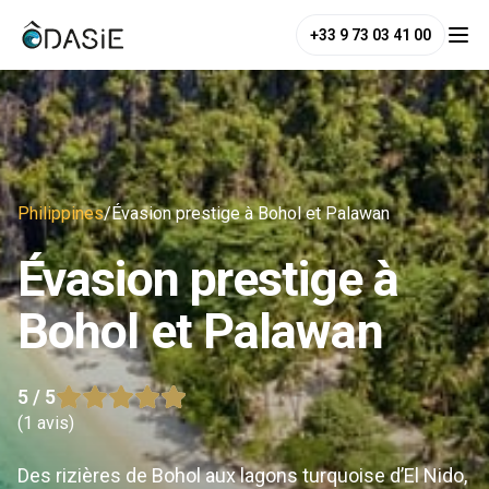
+33 9 73 03 41 00
Philippines
/
Évasion prestige à Bohol et Palawan
Évasion prestige à
Bohol et Palawan
5
/ 5
(
1 avis
)
Des rizières de Bohol aux lagons turquoise d’El Nido,