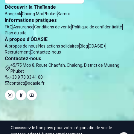
Découvrir la Thaïlande
Bangkok
Chiang Mai
Phuket
Samui
Informations pratiques
FAQ
Assurance
Conditions de vente
Politique de confidentialité
Plan du site
À propos d'ÔDASIE
À propos de nous
Nos actions solidaires
Blog
ODASIE+
Recrutement
Contactez-nous
Contactez-nous
45/75 Moo 8, Route Chaofah, Chalong, District de Mueang
Phuket
+33 9 73 03 41 00
contact@odasie.fr
Choisissez le bon pays pour votre région afin de voir le
© 2025 Odasie - Water of Asia Co. Ltd