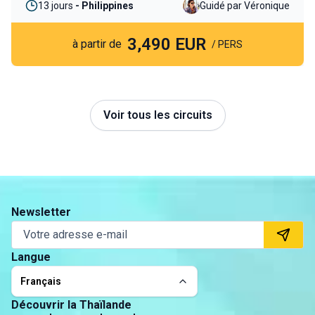
8 jours
- Turquie
Guidé par Nicolas
emmène sur les traces des grandes civilisations de
l’Euphrate et du Tigre, au cœur des paysages et des
2,199 EUR
traditions encore vivantes.
à partir de
/ PERS
Voir tous les circuits
Newsletter
Langue
Français
Découvrir la Thaïlande