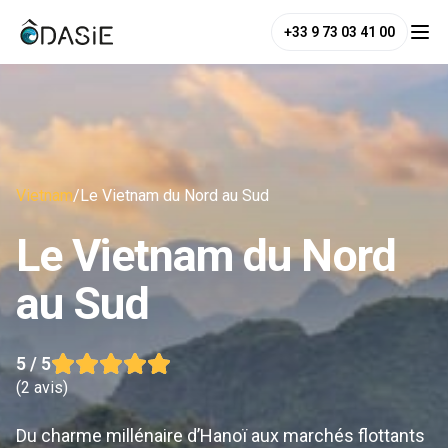
+33 9 73 03 41 00
Vietnam
/
Le Vietnam du Nord au Sud
Le Vietnam du Nord
au Sud
5
/ 5
(
2 avis
)
Du charme millénaire d’Hanoï aux marchés flottants