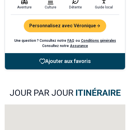
Aventure
Culture
Détente
Guide local
Personnalisez avec Véronique
Une question ? Consultez notre
FAQ
ou
Conditions générales
Consultez notre
Assurance
Ajouter aux favoris
4
1
3
JOUR PAR JOUR
ITINÉRAIRE