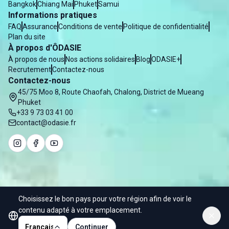
Bangkok
Chiang Mai
Phuket
Samui
Informations pratiques
FAQ
Assurance
Conditions de vente
Politique de confidentialité
Plan du site
À propos d'ÔDASIE
À propos de nous
Nos actions solidaires
Blog
ODASIE+
Recrutement
Contactez-nous
Contactez-nous
45/75 Moo 8, Route Chaofah, Chalong, District de Mueang
Phuket
+33 9 73 03 41 00
contact@odasie.fr
Choisissez le bon pays pour votre région afin de voir le
© 2025 Odasie - Water of Asia Co. Ltd
contenu adapté à votre emplacement.
Français
Continuer