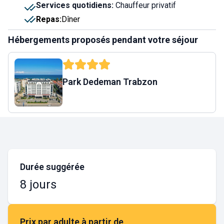
Services quotidiens
:
Chauffeur privatif
Repas
:
Dîner
Hébergements proposés pendant votre séjour
Park Dedeman Trabzon
Durée suggérée
8 jours
Prix par adulte à partir de