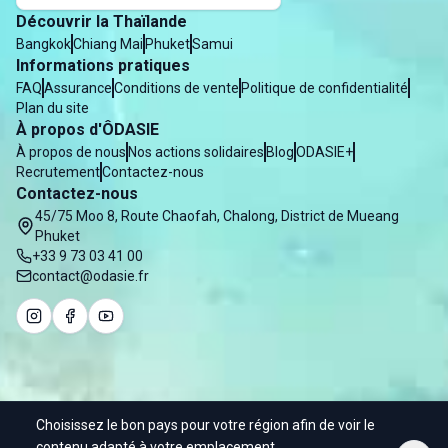
Découvrir la Thaïlande
Bangkok
Chiang Mai
Phuket
Samui
Informations pratiques
FAQ
Assurance
Conditions de vente
Politique de confidentialité
Plan du site
À propos d'ÔDASIE
À propos de nous
Nos actions solidaires
Blog
ODASIE+
Recrutement
Contactez-nous
Contactez-nous
45/75 Moo 8, Route Chaofah, Chalong, District de Mueang
Phuket
+33 9 73 03 41 00
contact@odasie.fr
Choisissez le bon pays pour votre région afin de voir le
© 2025 Odasie - Water of Asia Co. Ltd
contenu adapté à votre emplacement.