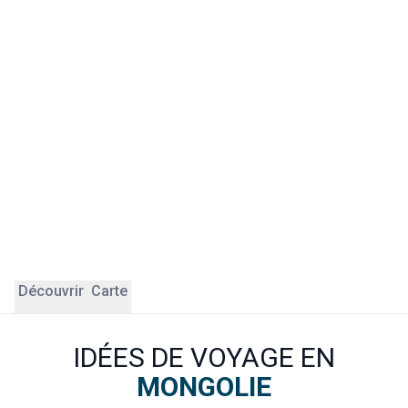
Ce qui rend un voyage en Mongolie inoubliable, c'est avant
tout la rencontre avec les familles nomades qui vivent
encore selon des traditions millénaires. Dormir dans une
yourte, participer à la traite des juments, chevaucher à
travers la steppe ou observer les aigles des chasseurs
kazakhs de l'ouest : autant d'expériences que vous ne
ferez nulle part ailleurs. Nos experts ÔDASIE construisent
des itinéraires sur-mesure adaptés à tous les profils, des
voyageurs aventuriers aux familles avec enfants.
Découvrir
Carte
IDÉES DE VOYAGE EN
MONGOLIE