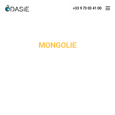
+33 9 73 03 41 00
/
Destinations
/
Mongolie
MONGOLIE
La Mongolie est l'antithèse du tourisme de masse. Avec
moins de 3 millions d'habitants pour un territoire quatre fois
plus grand que la France, c'est l'un des pays les moins
densément peuplés au monde et l'un des derniers où l'on
peut encore se perdre dans des espaces vraiment vierges.
Les steppes du centre, les forêts de taïga du nord, le
désert de Gobi au sud et les montagnes de l'Altaï à l'ouest
composent des paysages d'une diversité et d'une beauté
rares.