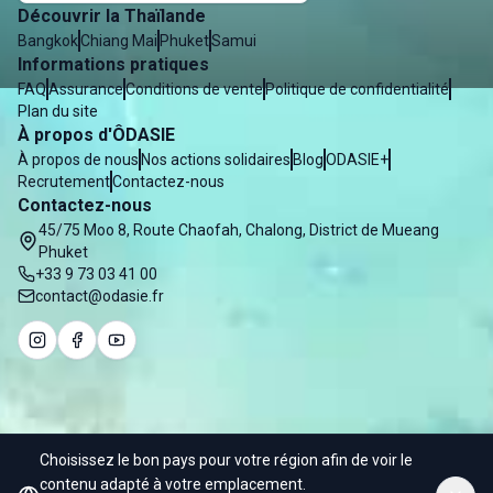
Découvrir la Thaïlande
Bangkok
Chiang Mai
Phuket
Samui
Informations pratiques
FAQ
Assurance
Conditions de vente
Politique de confidentialité
Plan du site
À propos d'ÔDASIE
À propos de nous
Nos actions solidaires
Blog
ODASIE+
Recrutement
Contactez-nous
Contactez-nous
45/75 Moo 8, Route Chaofah, Chalong, District de Mueang
Phuket
+33 9 73 03 41 00
contact@odasie.fr
Choisissez le bon pays pour votre région afin de voir le
© 2025 Odasie - Water of Asia Co. Ltd
contenu adapté à votre emplacement.