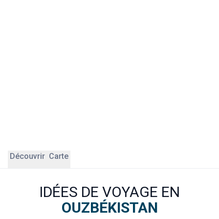
caravansérails et ses bazars voûtés. Khiva, enfin, est une
ville-musée entièrement préservée au cœur du désert.
Voyager en Ouzbékistan avec ÔDASIE, c'est partir sur les
traces des grandes caravanes de la Route de la Soie avec
un regard contemporain. Nos experts locaux francophones
vous emmènent au-delà des sites classés, à la rencontre
des artisans, des familles et des marchés qui font battre le
cœur du pays. L'Ouzbékistan est une destination sûre, où
chaque étape dévoile un patrimoine exceptionnel.
Découvrir
Carte
IDÉES DE VOYAGE EN
OUZBÉKISTAN