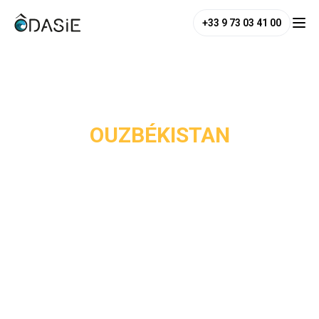
+33 9 73 03 41 00
/
Destinations
/
Ouzbékistan
OUZBÉKISTAN
L'Ouzbékistan est l'une des destinations les plus
étonnantes d'Asie centrale, mais l'une des moins connues
des voyageurs. Pourtant, Samarcande fut l'une des villes
les plus puissantes du monde médiéval. Le Registan, avec
ses trois médersas couvertes de mosaïques turquoise,
est l'un des ensembles architecturaux les plus
impressionnants qui soient. Boukhara, figée dans le temps,
offre une atmosphère unique avec ses minarets, ses