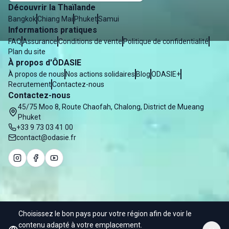
Découvrir la Thaïlande
Bangkok
Chiang Mai
Phuket
Samui
Informations pratiques
FAQ
Assurance
Conditions de vente
Politique de confidentialité
Plan du site
À propos d'ÔDASIE
À propos de nous
Nos actions solidaires
Blog
ODASIE+
Recrutement
Contactez-nous
Contactez-nous
45/75 Moo 8, Route Chaofah, Chalong, District de Mueang
Phuket
+33 9 73 03 41 00
contact@odasie.fr
Choisissez le bon pays pour votre région afin de voir le
© 2025 Odasie - Water of Asia Co. Ltd
contenu adapté à votre emplacement.