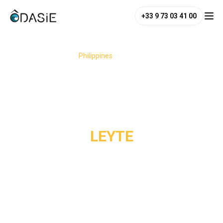
+33 9 73 03 41 00
/
Destinations
/
Philippines
/
Leyte
LEYTE
Leyte, aux Philippines, offre un mélange de sites
historiques, d'attractions naturelles et de plages. La
province est particulièrement connue pour le mémorial du
débarquement de Leyte à Red Beach, qui commémore le
débarquement du général Douglas MacArthur pendant la