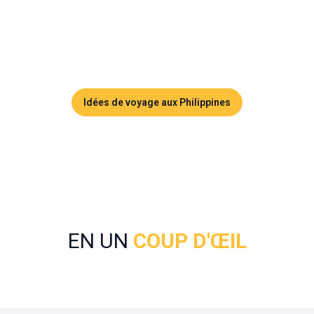
Seconde Guerre mondiale. Les visiteurs peuvent
également explorer des plages comme Tangkaan Beach, de
nombreuses cascades et grottes, et profiter d'excursions
nature et faune.
Idées de voyage aux Philippines
EN UN
COUP D'ŒIL