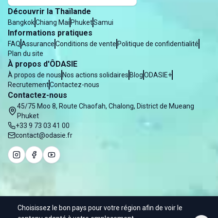
Découvrir la Thaïlande
Bangkok
Chiang Mai
Phuket
Samui
Informations pratiques
FAQ
Assurance
Conditions de vente
Politique de confidentialité
Plan du site
À propos d'ÔDASIE
À propos de nous
Nos actions solidaires
Blog
ODASIE+
Recrutement
Contactez-nous
Contactez-nous
45/75 Moo 8, Route Chaofah, Chalong, District de Mueang
Phuket
+33 9 73 03 41 00
contact@odasie.fr
Choisissez le bon pays pour votre région afin de voir le
© 2025 Odasie - Water of Asia Co. Ltd