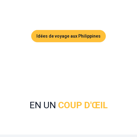
diverses activités nautiques. La meilleure période pour s'y
rendre est la saison sèche, de novembre à mai, lorsque le
climat est idéal pour les aventures en plein air.
Idées de voyage aux Philippines
EN UN
COUP D'ŒIL