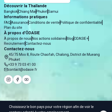
Découvrir la Thaïlande
Bangkok
Chiang Mai
Phuket
Samui
Informations pratiques
FAQ
Assurance
Conditions de vente
Politique de confidentialité
Plan du site
À propos d'ÔDASIE
À propos de nous
Nos actions solidaires
Blog
ODASIE+
Recrutement
Contactez-nous
Contactez-nous
45/75 Moo 8, Route Chaofah, Chalong, District de Mueang
Phuket
+33 9 73 03 41 00
contact@odasie.fr
Choisissez le bon pays pour votre région afin de voir le
© 2025 Odasie - Water of Asia Co. Ltd