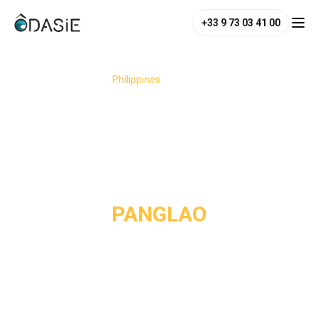
+33 9 73 03 41 00
/
Destinations
/
Philippines
/
Panglao
PANGLAO
L'île de Panglao, située au cœur des Philippines, est une
destination prisée pour ses plages magnifiques, ses eaux
cristallines et sa vie marine foisonnante. C'est un endroit
idéal pour la plongée avec tuba, la plongée sous-marine et