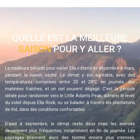
d’environ 4 heures aller-retour est parfaite pour les 
amoureux de nature, de solitude et de panoramas 
grandioses.
Le sentier débute souvent depuis la voie ferrée, qu’il faut 
QUELLE EST LA MEILLEURE
suivre pendant un moment, traversant des petits ponts et 
SAISON
POUR Y ALLER ?
longeant des plantations de thé paisibles. Puis, il sera 
temps de bifurquer vers la forêt, où le chemin grimpe 
progressivement à travers une végétation plus dense. La 
La meilleure période pour visiter Ella s’étend de décembre à mars, 
montée peut être physique par moments, surtout si le 
pendant la saison sèche. Le climat y est agréable, avec des 
températures comprises entre 20 et 28°C en journée, des 
terrain est humide, mais elle reste accessible avec de 
matinées fraîches, et un ciel souvent dégagé. C’est la période 
bonnes chaussures et un peu de motivation.
idéale pour randonner vers le Little Adam’s Peak, admirer le lever 
Au sommet, la récompense est à la hauteur de l’effort : une 
du soleil depuis Ella Rock, ou se balader à travers les plantations 
vue époustouflante sur les vallées, les montagnes, les 
de thé, dans des conditions confortables.
champs de thé, et parfois même les nuages qui dansent 
D’avril à septembre, le climat reste doux mais les averses 
lentement sur les crêtes. L’ambiance est calme et invite à 
deviennent plus fréquentes, notamment en fin de journée. Les 
la contemplation. Vous pourrez vous poser, savourer un 
paysages prennent alors des teintes encore plus intenses, 