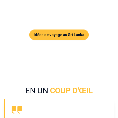
voyageurs en quête d’aventures en pleine nature. Profitez 
de l’ascension du Little Adam’s Peak et des balades au 
cœur des champs de thé !
Idées de voyage au Sri Lanka
EN UN
COUP D'ŒIL