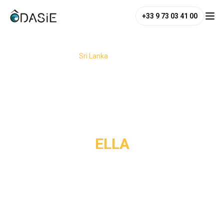
+33 9 73 03 41 00
/
Destinations
/
Sri Lanka
/
Ella
ELLA
Perchée dans des montagnes enveloppées de 
brume, Ella est une petite région au charme tranquille, où 
l’on retrouve des plantations de thé et des cascades. Avec 
ses panoramas spectaculaires, son climat frais et ses 
sentiers de randonnée accessibles, elle attire les 