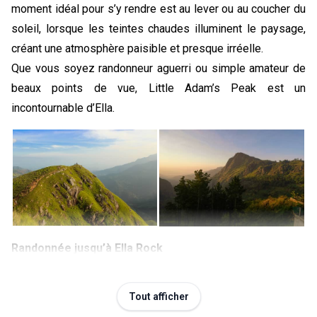
moment idéal pour s’y rendre est au lever ou au coucher du 
soleil, lorsque les teintes chaudes illuminent le paysage, 
créant une atmosphère paisible et presque irréelle.
Que vous soyez randonneur aguerri ou simple amateur de 
beaux points de vue, Little Adam’s Peak est un 
incontournable d’Ella.
Randonnée jusqu’à Ella Rock
Parmi les plus belles aventures à vivre à Ella, on retrouve 
également la randonnée jusqu’à Ella Rock. Plus longue et 
Tout afficher
plus sauvage que celle de Little Adam’s Peak, cette marche 