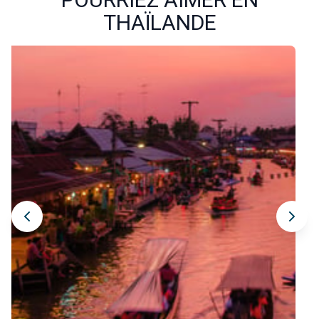
gratte-ciel et le fleuve Chao Phraya. Pour continuer votre 
THAÏLANDE
expérience authentique, laissez-vous porter par 
l’effervescence des nombreux marchés nocturnes, 
comme Jodd Fairs ou Talad Rot Fai, là où saveurs locales, 
musique live et artisanat se découvrent au fil des stands 
illuminés. 
Promenez-vous ensuite dans les quartiers animés 
de Sukhumvit, Silom ou Chinatown, où l’élégance urbaine se 
mêle harmonieusement au charme local. Après un dîner 