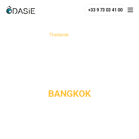
+33 9 73 03 41 00
/
Destinations
/
Thaïlande
/
Bangkok
BANGKOK
Visitez Bangkok, la capitale vibrante de la Thaïlande où 
tradition et modernité s'entremêlent harmonieusement. Des 
temples majestueux aux marchés animés, en passant par 
ses gratte-ciels vertigineux, chaque coin de rue offre une 