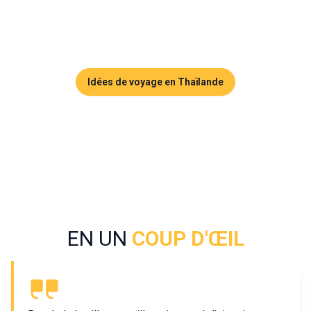
nouvelle aventure. Laissez-vous séduire par son énergie 
unique et son ambiance envoûtante. 
Faites de Bangkok une étape de votre voyage sur-mesure !
Idées de voyage en Thaïlande
EN UN
COUP D'ŒIL