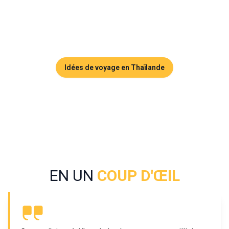
vers les célèbres îles Similan. Khao Lak offre ainsi un 
équilibre parfait pour les voyageurs en quête de 
découverte, mais aussi de calme.
Idées de voyage en Thaïlande
EN UN
COUP D'ŒIL