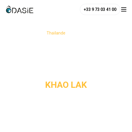
+33 9 73 03 41 00
/
Destinations
/
Thaïlande
/
Khao Lak
KHAO LAK
Située au nord de la mer d’Andaman, Khao Lak séduit par 
ses plages longues et préservées, ainsi que par sa nature 
sauvage. C’est un havre de paix où l’on peut autant se 
détendre sur du sable fin que partir à l’aventure, entre 
cascades rafraîchissantes, forêts tropicales et excursions 