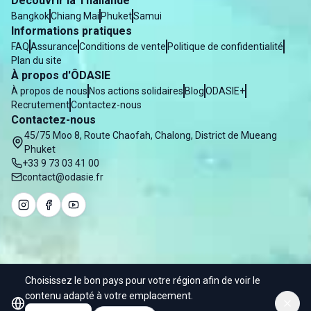
Découvrir la Thaïlande
Bangkok
Chiang Mai
Phuket
Samui
Informations pratiques
FAQ
Assurance
Conditions de vente
Politique de confidentialité
Plan du site
À propos d'ÔDASIE
À propos de nous
Nos actions solidaires
Blog
ODASIE+
Recrutement
Contactez-nous
Contactez-nous
45/75 Moo 8, Route Chaofah, Chalong, District de Mueang
Phuket
+33 9 73 03 41 00
contact@odasie.fr
Choisissez le bon pays pour votre région afin de voir le
© 2025 Odasie - Water of Asia Co. Ltd
contenu adapté à votre emplacement.