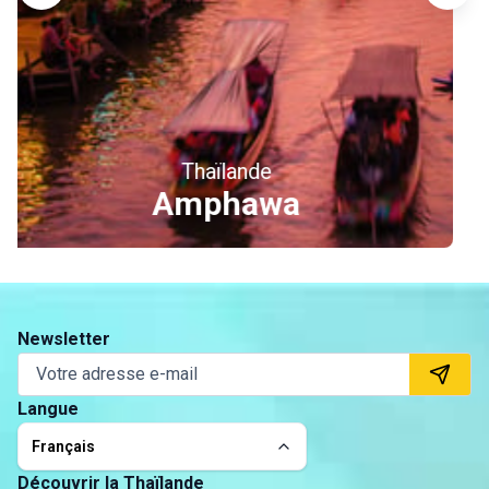
anciens et intacts de la planète. Une expérience accessible 
à tous, à vivre en petit comité, dans le plus grand respect 
de la nature.
Thaïlande
Ayutthaya
Newsletter
Langue
Français
Découvrir la Thaïlande