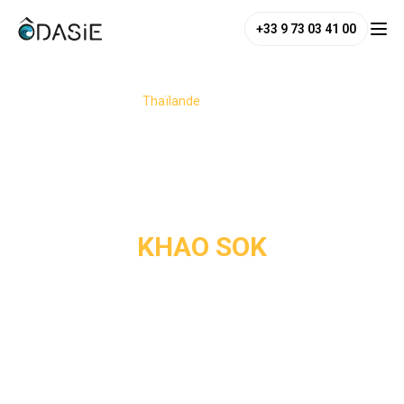
+33 9 73 03 41 00
/
Destinations
/
Thaïlande
/
Khao Sok
KHAO SOK
Khao Sok, joyau naturel du sud de la Thaïlande, 
impressionne tous les voyageurs par sa forêt tropicale 
dense, son lac émeraude et ses formations karstiques 
spectaculaires. Ce parc national invite à l’aventure et à la 
découverte, entre randonnées dans une jungle abondante, 