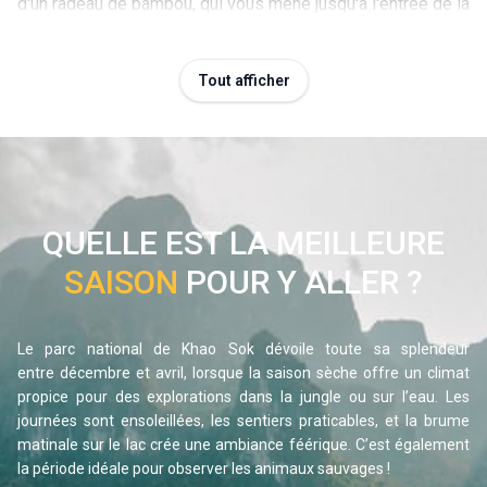
d'un radeau de bambou, qui vous mène jusqu'à l'entrée de la
grotte, réputée pour ses étonnantes formations calcaires.
La visite permet d'explorer la cavité à la lumière d'une
Tout afficher
lampe, d'admirer ses impressionnantes stalactites ainsi
que ses parois aux reflets scintillants.
Accompagné d’un guide local expert, vous plongerez dans 
une ambiance mystérieuse, où chaque bruit, chaque odeur, 
raconte une histoire millénaire. Cette immersion vous offre 
QUELLE EST LA MEILLEURE
un contact privilégié avec la nature, loin du bruit et de la vie 
SAISON
POUR Y ALLER ?
citadine, parfait pour les amateurs de trek et de 
découvertes authentiques.
Exploration en canoë
Le parc national de Khao Sok dévoile toute sa splendeur 
entre décembre et avril, lorsque la saison sèche offre un climat 
propice pour des explorations dans la jungle ou sur l’eau. Les 
journées sont ensoleillées, les sentiers praticables, et la brume 
matinale sur le lac crée une ambiance féérique. C’est également 
la période idéale pour observer les animaux sauvages !