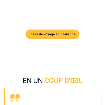
balades en bateau sur le lac Cheow Lan et nuit insolite 
dans des bungalows flottants. Pour les amoureux de nature 
authentique et de tranquillité, Khao Sok est une étape 
incontournable en Thaïlande.
Idées de voyage en Thaïlande
EN UN
COUP D'ŒIL