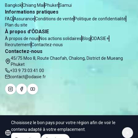
Bangkok
Chiang Mai
Phuket
Samui
Informations pratiques
FAQ
Assurance
Conditions de vente
Politique de confidentialité
Plan du site
À propos d'ÔDASIE
À propos de nous
Nos actions solidaires
Blog
ODASIE+
Recrutement
Contactez-nous
Contactez-nous
45/75 Moo 8, Route Chaofah, Chalong, District de Mueang
Phuket
+33 9 73 03 41 00
contact@odasie.fr
Choisissez le bon pays pour votre région afin de voir le
© 2025 Odasie - Water of Asia Co. Ltd
contenu adapté à votre emplacement.