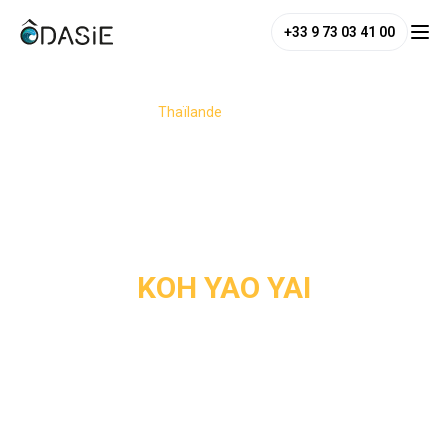
+33 9 73 03 41 00
/
Destinations
/
Thaïlande
/
Koh Yao Yai
KOH YAO YAI
À seulement 30 minutes en bateau de Phuket, Koh Yao Yai 
offre un dépaysement total, loin de l’agitation touristique. 
Arriver sur cette île, c’est comme faire un saut 50 ans en 
arrière, au cœur d’une Thaïlande authentique et préservée. 
Entre les balades en scooter sur les routes tranquilles de 