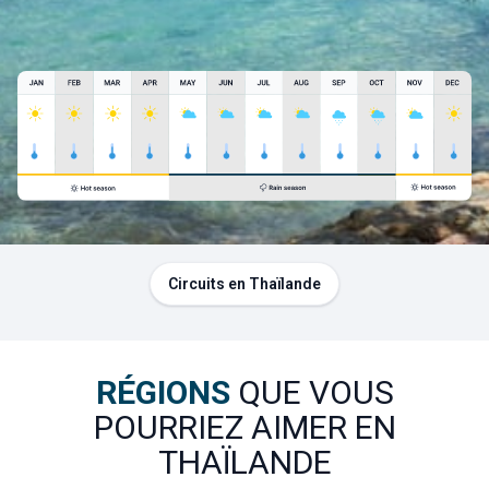
motif au travail de la cire, jusqu’à l’application des couleurs. 
Pinceau à la main, vous dessinerez vos motifs à la cire 
chaude avant de les colorer avec des peintures aquarelles.  
Accessible à tous, ce moment ludique permet de se 
connecter à la culture locale tout en laissant parler votre 
imagination. Une fois le tissu séché, vous repartirez avec 
votre propre paréo fait main, un souvenir authentique et un 
geste de soutien à l’artisanat local.
Circuits en Thaïlande
RÉGIONS
QUE VOUS
POURRIEZ AIMER EN
THAÏLANDE