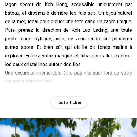
lagon secret de Koh Hong, accessible uniquement par 
bateau, et dissimulé derrière les falaises. Un bijou naturel 
de la mer, idéal pour piquer une tête dans un cadre unique. 
Puis, prenez la direction de Koh Lao Lading, une toute 
petite plage idyllique, avant de vous rendre sur plusieurs 
autres spots. Et bien sûr, qui dit île dit fonds marins à 
explorer. Enfilez votre masque et tuba pour aller explorer 
les eaux cristallines autour des îles.
Une excursion mémorable à ne pas manquer lors de votre 
voyage à Koh Yao Yai !
Balade en scooter à la découverte de l’île
Louer un scooter, ou mieux encore, un side-car traditionnel, 
Tout afficher
est sans doute l’un des meilleurs moyens de découvrir Koh 
Yao Yai. Partez sans itinéraire précis, simplement guidé par 
votre curiosité, pour découvrir une Thaïlande rurale et 
authentique. Prenez le temps de vous perdre sur les 