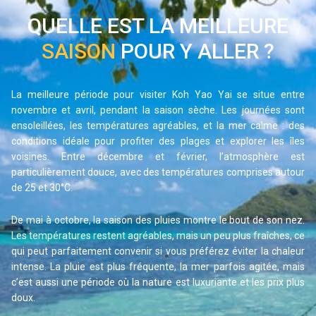
petites routes bordées de palmiers, de traverser des 
QUELLE EST LA MEILLEURE
villages de pêcheurs, et de vous arrêter au hasard dans un 
SAISON
POUR Y ALLER ?
petit restaurant en bord de mer. C’est le genre de balade 
simple qui se transforme en souvenirs inoubliables. 
Profitez-en pour aller découvrir les plus belles plages de 
La meilleure période pour visiter Koh Yao Yai se situe entre 
l’île, comme Loh Pared et Klong Son, deux superbes et 
novembre et avril, pendant la saison sèche. Les journées sont 
ensoleillées, les températures agréables, et la mer calme : des 
longues criques. Vous pourrez vous rafraîchir, et même 
conditions idéale pour profiter des plages et explorer les îles 
faire du snorkeling, avant de reprendre la route. Une 
voisines. Entre décembre et février, l’atmosphère est 
immersion en douceur dans un mode de vie préservé, bien 
particulièrement douce, avec des températures comprises autour 
loin de l’agitation de Phuket.
de 25 et 30°C.
Initiation à l’art du batik
De mai à octobre, la saison des pluies montre le bout de son nez. 
Pour les voyageurs les plus créatifs, une belle immersion 
Les températures restent agréables, mais un peu plus fraîches, ce 
vous attend avec cette activité artisanale locale. Le batik 
qui peut parfaitement convenir si vous préférez éviter la chaleur 
est un art ancestral venu d’Indonésie, et toujours pratiqué 
intense. La pluie est plus fréquente, la mer parfois agitée, mais 
c’est aussi une période où la nature est luxuriante et les prix plus 
sur l’île. Accompagné d’un artisan, vous découvrirez toutes 
doux.
les étapes de création de ce tissu unique : du choix du 