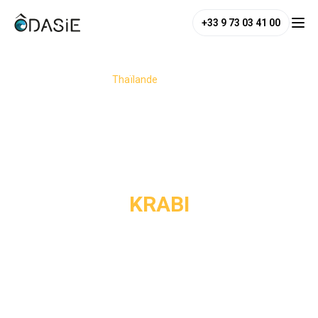
+33 9 73 03 41 00
/
Destinations
/
Thaïlande
/
Krabi
KRABI
Krabi est un incontournable du sud de la Thaïlande, réputée 
pour son décor singulier. Nichée au cœur des formations 
karstiques, cette région offre une escapade entre 
montagnes et plages de rêve. Elle est l’équilibre parfait 
pour les voyageurs qui souhaitent mêler randonnées en 