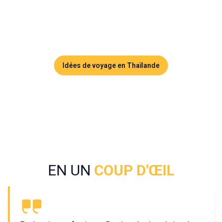
pleine nature et farniente sur des îles idylliques. Sans 
oublier les temples bouddhistes qui viennent compléter ce 
tableau, faisant de Krabi une destination complète.
Idées de voyage en Thaïlande
EN UN
COUP D'ŒIL