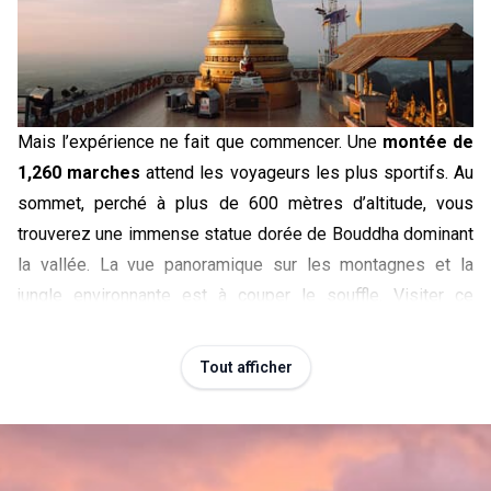
Mais l’expérience ne fait que commencer. Une 
montée de 
1,260 marches
 attend les voyageurs les plus sportifs. Au 
sommet, perché à plus de 600 mètres d’altitude, vous 
trouverez une immense statue dorée de Bouddha dominant 
la vallée. La vue panoramique sur les montagnes et la 
jungle environnante est à couper le souffle. Visiter ce 
temple, c’est être prêt pour une ascension symbolique, 
entre effort physique et élévation spirituelle.
Tout afficher
Ce véritable défi sportif prend entre 30 minutes et 1 heure 
selon votre rythme. L’escalier est plutôt raide, ce qui le 
rend peu adapté aux jeunes enfants ou aux personnes 
ayant des difficultés de mobilité. Nous vous 