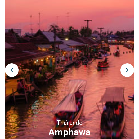
en pleine nature est réputée pour ses bienfaits relaxants, 
notamment après une journée de marche. Détendez vos 
muscles et apaisez votre esprit dans cet endroit presque 
magique. 
Faciles d’accès, nous vous recommandons fortement ces 
deux activités qui vous offriront un moment de relaxation 
ultime. À faire en couple, en famille ou entre amis, cette 
excursion peut se combiner avec une demi-journée de 
visite. 
Excursion vers les petites îles voisines en bateau
Montez à bord d’un bateau longtail traditionnel pour partir à 
la découverte des célèbres 
4 îles
 de Krabi, à une trentaine 
de minutes d’Ao Nang. Première halte à Koh Mor et Koh 
Tub, deux pitons rocheux reliés par un banc de sable blanc 
Thaïlande
se créant à marée basse. Un petit coin de paradis aux eaux 
Ayutthaya
turquoise. Puis cap sur Koh Kai, aussi appelé Chicken 