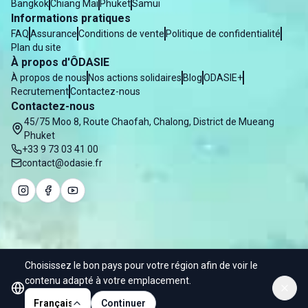
Bangkok
Chiang Mai
Phuket
Samui
Informations pratiques
FAQ
Assurance
Conditions de vente
Politique de confidentialité
Plan du site
À propos d'ÔDASIE
À propos de nous
Nos actions solidaires
Blog
ODASIE+
Recrutement
Contactez-nous
Contactez-nous
45/75 Moo 8, Route Chaofah, Chalong, District de Mueang
Phuket
+33 9 73 03 41 00
contact@odasie.fr
Choisissez le bon pays pour votre région afin de voir le
© 2025 Odasie - Water of Asia Co. Ltd
contenu adapté à votre emplacement.
Français
Continuer