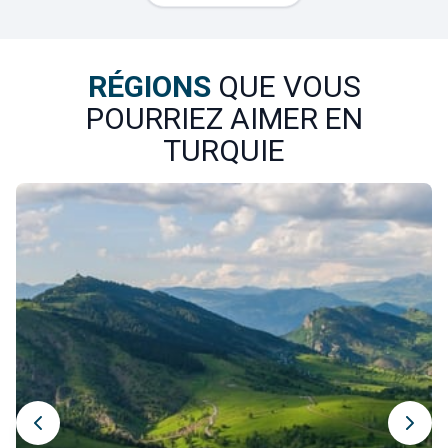
Des excursions en bateau permettent d'explorer ces
paysages grandioses, d'observer les falaises qui
émergent au-dessus des eaux et de prendre la mesure des
RÉGIONS
QUE VOUS
transformations qu'a connues le site. Entre nature et
POURRIEZ AIMER EN
histoire, cette navigation offre l'un des meilleurs moyens
TURQUIE
de comprendre l'ampleur du changement vécu par
Hasankeyf.