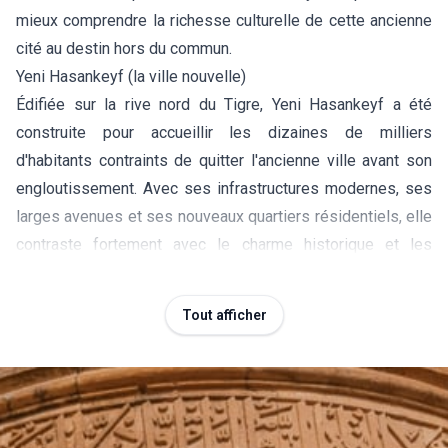
mieux comprendre la richesse culturelle de cette ancienne
cité au destin hors du commun.
Yeni Hasankeyf (la ville nouvelle)
Édifiée sur la rive nord du Tigre, Yeni Hasankeyf a été
construite pour accueillir les dizaines de milliers
d'habitants contraints de quitter l'ancienne ville avant son
engloutissement. Avec ses infrastructures modernes, ses
larges avenues et ses nouveaux quartiers résidentiels, elle
contraste fortement avec le charme historique et les
ruelles étroites de l'ancien Hasankeyf. Au-delà de son
aspect fonctionnel, la nouvelle ville raconte l'histoire d'une
Tout afficher
profonde transformation humaine et sociale. Une visite
permet de mieux appréhender les conséquences du
barrage sur la vie des populations locales et les défis liés
à la préservation de l'identité d'une communauté installée
ici depuis des siècles.