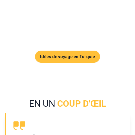
Hasankeyf (Nouvelle Hasankeyf). Visiter Hasankeyf
aujourd'hui, c'est donc découvrir un site partiellement
disparu, dont certains monuments ont été déplacés et
préservés, dans un paysage profondément transformé par
les eaux du Tigre.
Idées de voyage en Turquie
EN UN
COUP D'ŒIL