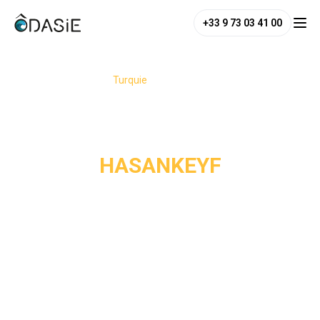
+33 9 73 03 41 00
/
Destinations
/
Turquie
/
Hasankeyf
HASANKEYF
Hasankeyf est l'une des plus émouvantes destinations du
sud-est de la Turquie. Surplombant le fleuve du Tigre, qui a
plus de 12 000 ans, cette ville est une ancienne étape de la
route de la Soie. En 2019-2020, la mise en eau du barrage
d'Ilısu a submergé la quasi-totalité de la forteresse et des
milliers de grottes, et tous les habitants ont été relogés
dans une ville nouvelle bâtie sur une colline voisine, Yeni