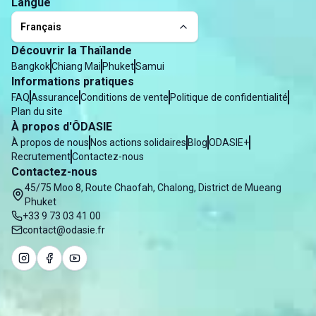
Langue
Français
Découvrir la Thaïlande
Bangkok
Chiang Mai
Phuket
Samui
Informations pratiques
FAQ
Assurance
Conditions de vente
Politique de confidentialité
Plan du site
À propos d'ÔDASIE
À propos de nous
Nos actions solidaires
Blog
ODASIE+
Recrutement
Contactez-nous
Contactez-nous
45/75 Moo 8, Route Chaofah, Chalong, District de Mueang
Phuket
+33 9 73 03 41 00
contact@odasie.fr