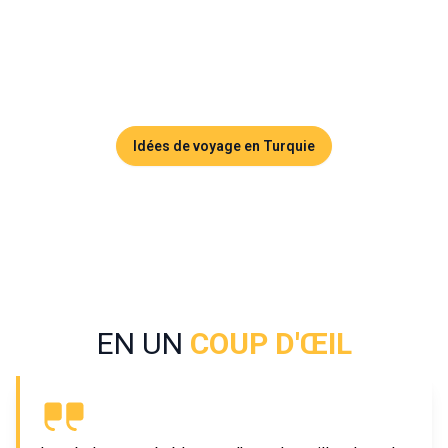
énergie permanente. Un ferry qui traverse le Bosphore,
l’appel à la prière qui résonne entre les bâtiments, les
vendeurs de simit dans les rues,… On peut y passer des
jours sans jamais avoir l’impression d’en faire le tour.
Idées de voyage en Turquie
EN UN
COUP D'ŒIL