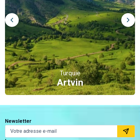
les poissons grillés du Bosphore,
les baklavas,
ou encore le célèbre petit-déjeuner turc servi dans les
cafés de quartier.
Turquie
Erzincan
Newsletter