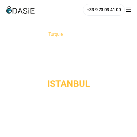
+33 9 73 03 41 00
/
Destinations
/
Turquie
/
Istanbul
ISTANBUL
Entre l’Europe et l’Asie, entre modernité et traditions,
Istanbul change constamment d’ambiance selon le quartier,
l’heure de la journée ou même la rive sur laquelle on se
trouve. Ce qui rend la ville unique, ce n’est pas seulement
ses mosquées ou son histoire immense, mais cette