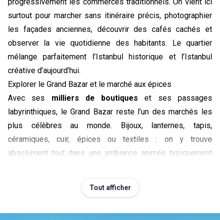
progressivement les commerces traditionnels. On vient ici
surtout pour marcher sans itinéraire précis, photographier
les façades anciennes, découvrir des cafés cachés et
observer la vie quotidienne des habitants. Le quartier
mélange parfaitement l’Istanbul historique et l’Istanbul
créative d’aujourd’hui.
Explorer le Grand Bazar et le marché aux épices
Avec ses
milliers de boutiques
et ses passages
labyrinthiques, le Grand Bazar reste l’un des marchés les
plus célèbres au monde. Bijoux, lanternes, tapis,
céramiques, cuir, épices ou textiles : on y trouve
absolument tout dans une ambiance animée typiquement
stambouliote. À quelques minutes de là, le
marché aux
épices
offre une expérience plus locale et sensorielle. Les
Tout afficher
odeurs de thé, de café turc et d’épices envahissent les
allées pendant que les commerçants interpellent les