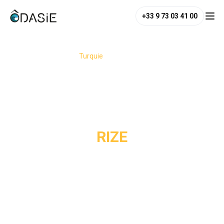
+33 9 73 03 41 00
/
Destinations
/
Turquie
/
Rize
RIZE
Rize est le cœur verdoyant de la côte orientale de la mer
Noire en Turquie, une région spectaculaire où les
plantations de thé recouvrent les collines jusqu’aux
sommets embrumés des monts Kaçkar. Entre vallées,
rivières, hauts plateaux et villages suspendus dans les