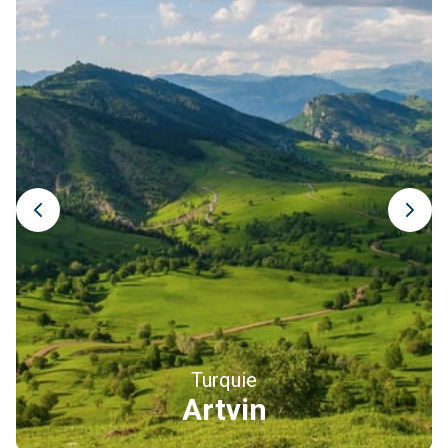
Le centre-ville reste très vivant, avec ses marchés, ses
pâtisseries traditionnelles et ses nombreuses maisons de
thé où les habitants passent des heures à discuter autour
d’un verre de çay brûlant. Le bazar permet de découvrir les
produits emblématiques de la région : thé noir local, miel
des montagnes Kaçkar, noisettes, confitures artisanales et
tissus traditionnels. L’ambiance y est chaleureuse et
authentique, loin des grandes zones touristiques du pays.
En soirée, le front de mer offre une promenade agréable
face aux eaux sombres de la mer Noire. Installez-vous
dans un restaurant local pour goûter la cuisine pontique,
généreuse et réconfortante : anchois grillés, pide au
fromage ou soupe de maïs.
Les yaylas traditionnels, l’âme de la Turquie pontique
Turquie
Erzincan
Au-delà d’Ayder, la région de Rize abrite une multitude de
hauts plateaux traditionnels encore peu connus des