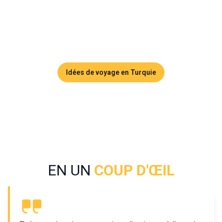
vallées, plateaux d'altitude, cascades et monastères
accrochés aux falaises. Trabzon est faites pour les
voyageurs en quête d'authenticité et de culture ottomane
loin des sentiers touristiques battus.
Idées de voyage en Turquie
EN UN
COUP D'ŒIL