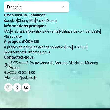
Français
Découvrir la Thaïlande
Bangkok
Chiang Mai
Phuket
Samui
Informations pratiques
FAQ
Assurance
Conditions de vente
Politique de confidentialité
Plan du site
À propos d'ÔDASIE
À propos de nous
Nos actions solidaires
Blog
ODASIE+
Recrutement
Contactez-nous
Contactez-nous
45/75 Moo 8, Route Chaofah, Chalong, District de Mueang
Phuket
+33 9 73 03 41 00
contact@odasie.fr