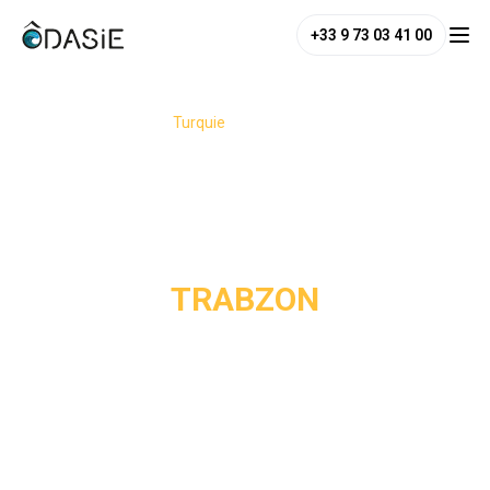
+33 9 73 03 41 00
/
Destinations
/
Turquie
/
Trabzon
TRABZON
Trabzon est un incontournable de la côte est Turque,
réputée pour son décor spectaculaire et sa nature
généreuse. Nichée entre les eaux sombres de la mer Noire
et les sommets enneigés des monts Pontiques, cette
région dévoile des paysages d'une beauté saisissante :