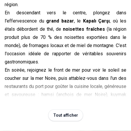
région.
En descendant vers le centre, plongez dans
l'effervescence du
grand bazar
, le
Kapalı Çarşı
, où les
étals débordent de thé, de
noisettes fraîches
(la région
produit plus de 70 % des noisettes exportées dans le
monde), de fromages locaux et de miel de montagne. C'est
l'occasion idéale de rapporter de véritables souvenirs
gastronomiques.
En soirée, rejoignez le front de mer pour voir le soleil se
coucher sur la mer Noire, puis attablez-vous dans l'un des
restaurants du port pour goûter la cuisine locale, généreuse
et savoureuse : hamsi (anchois de mer Noire), kuymak
(fondue de fromage et de maïs) ou encore pide au fromage
frais.
Tout afficher
Le lac et la vallée d'Uzungöl, un écrin de verdure en altitude