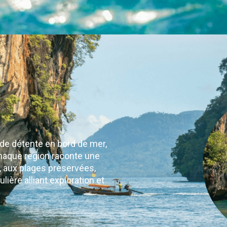
 de détente en bord de mer,
Chaque région raconte une
, aux plages préservées,
ière alliant exploration et