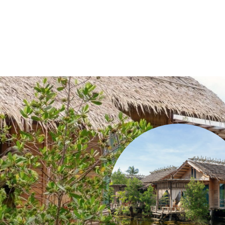
Partez à la découverte d'une Thaïlande authentique, v
débordant des riches saveurs de la cuisine thaïlanda
culturelle
Que vous recherchiez la nature, la culture, des ren
vous immergent au cœur d'une expérience de voyage sig