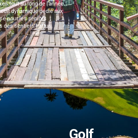
es tout au long de l’année.
rcuit dynamique dédié aux
sé pour les seniors
rs des sentiers battus.
Golf