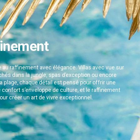
finement
e au raffinement avec élégance. Villas avec vue sur
chés dans la jungle, spas d’exception ou encore
 plage, chaque détail est pensé pour offrir une
le confort s’enveloppe de culture, et le raffinement
our créer un art de vivre exceptionnel.