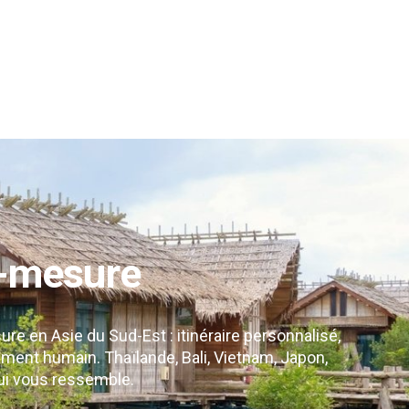
n une aventure inoubliable. Des marchés de rue
es du nord, les temples anciens et les villes
iam.
s plages de Thaïlande, nos voyages sur mesure
ériences à vivre en Thaïlande et laissez votre
-mesure
e en Asie du Sud-Est : itinéraire personnalisé,
ent humain. Thaïlande, Bali, Vietnam, Japon,
ui vous ressemble.