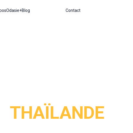
pos
Odasie+
Blog
Contact
EXPÉRIENCES EN
THAÏLANDE