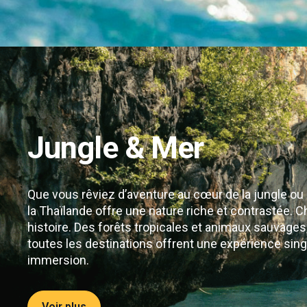
Jungle & Mer
Que vous rêviez d’aventure au cœur de la jungle ou
la Thaïlande offre une nature riche et contrastée. 
histoire. Des forêts tropicales et animaux sauvages
toutes les destinations offrent une expérience singul
immersion.
Voir plus