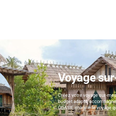
ibrante et généreuse, où chaque instant se transforme e
ise aux plages turquoise du sud, en passant par les rizièr
s, chaque région offre un visage unique du Royaume de S
contres enrichissantes ou des escapades sereines sur le
nificative et émotionnelle. Explorez les meilleures exp
aventure commencer.
Voyage sur
Créez votre voyage sur-mesur
budget adapté, accompagnem
ÔDASIE imagine le voyage q