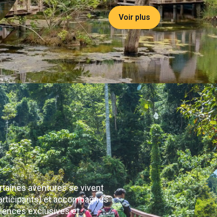
Voir plus
rtaines aventures se vivent
participants) et accompagnés
ériences exclusives et