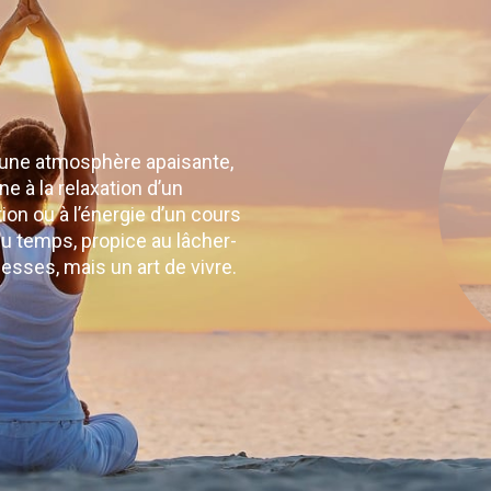
s une atmosphère apaisante,
e à la relaxation d’un
on ou à l’énergie d’un cours
u temps, propice au lâcher-
messes, mais un art de vivre.