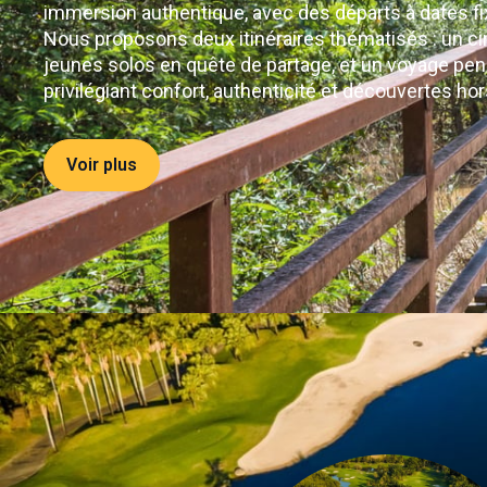
immersion authentique, avec des départs à dates fix
Nous proposons deux itinéraires thématisés : un ci
jeunes solos en quête de partage, et un voyage pen
privilégiant confort, authenticité et découvertes ho
Voir plus