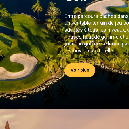
Entre parcours cachés dans l
un véritable terrain de jeu 
adaptés à tous les niveaux,
houses haut de gamme et su
jouer au golf ne se limite pas
découverte culturelle.
Voir plus