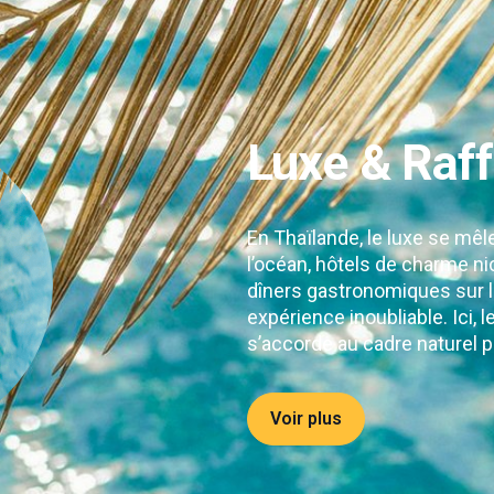
Luxe & Raf
En Thaïlande, le luxe se mêl
l’océan, hôtels de charme ni
dîners gastronomiques sur la
expérience inoubliable. Ici, 
s’accorde au cadre naturel p
Voir plus