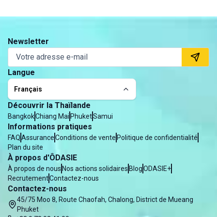
Newsletter
Langue
Français
Découvrir la Thaïlande
Bangkok
Chiang Mai
Phuket
Samui
Informations pratiques
FAQ
Assurance
Conditions de vente
Politique de confidentialité
Plan du site
À propos d'ÔDASIE
À propos de nous
Nos actions solidaires
Blog
ODASIE+
Recrutement
Contactez-nous
Contactez-nous
45/75 Moo 8, Route Chaofah, Chalong, District de Mueang
Phuket