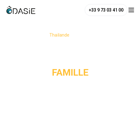
+33 9 73 03 41 00
/
Destinations
/
Thaïlande
/
Famille
FAMILLE
Partir en Thaïlande en famille, c’est ouvrir une parenthèse 
d’aventure, de rires et d’émerveillement partagé. Baignade 
dans des lagons turquoise, découverte des poissons 
tropicaux et rencontre avec les éléphants : chaque activité 
devient un moment de complicité. Les nuits s’écoulent 
dans des cabanes au bord de l’eau, bercées par les sons 
de la jungle. Les marchés flottants éveillent la curiosité, 