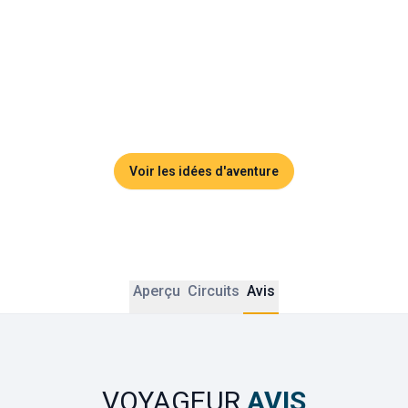
tandis que les temples dorés fascinent toute la tribu.
La Thaïlande devient un terrain de jeu authentique et vibrant, 
pensé pour les familles en quête de sens et de 
découverte. Des souvenirs précieux s’y tissent, loin de la 
routine, gravés pour longtemps dans les cœurs.
Voir les idées d'aventure
Aperçu
Circuits
Avis
VOYAGEUR
AVIS