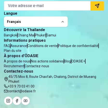
Langue
Français
Découvrir la Thaïlande
Bangkok
Chiang Mai
Phuket
Samui
Informations pratiques
FAQ
Assurance
Conditions de vente
Politique de confidentialité
Plan du site
À propos d'ÔDASIE
À propos de nous
Nos actions solidaires
Blog
ODASIE+
Recrutement
Contactez-nous
Contactez-nous
45/75 Moo 8, Route Chaofah, Chalong, District de Mueang
Phuket
+33 9 73 03 41 00
contact@odasie.fr