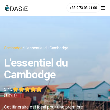
+33 9 73 03 41 00
Cambodge
/
L'essentiel du Cambodge
L'essentiel du
Cambodge
5
/ 5
(
1 avis
)
Cet itinéraire est idéal pour une première