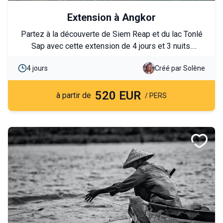
Extension à Angkor
Partez à la découverte de Siem Reap et du lac Tonlé
Sap avec cette extension de 4 jours et 3 nuits.
Explorez les temples légendaires d’Angkor,
4 jours
Créé par Solène
rencontrez les communautés locales et profitez d’une
immersion authentique au cœur de la campagne
520 EUR
Cambodgienne.
à partir de
/ PERS