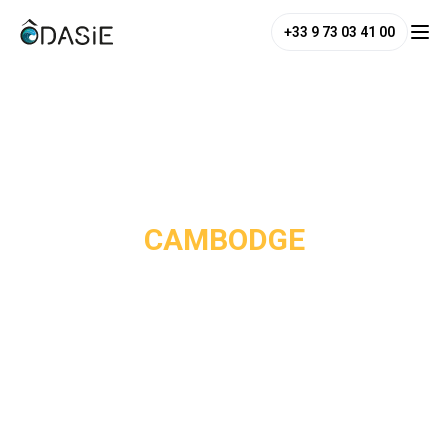
+33 9 73 03 41 00
/
Destinations
/
Cambodge
CAMBODGE
Héritier d’une des plus grandes civilisations d’Asie du Sud-
Est, le royaume du Cambodge fascine par son passé 
millénaire. Le pays abrite de nombreux temples sacrés, 
comme le temple d’Angkor, à explorer dans le calme et la 
spiritualité de la culture. Pour les voyageurs en quête de 
nature, le Cambodge offre des paysages montagneux, des 