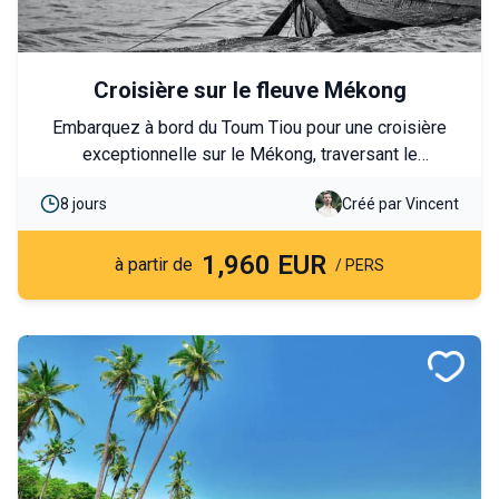
Croisière sur le fleuve Mékong
Embarquez à bord du Toum Tiou pour une croisière
exceptionnelle sur le Mékong, traversant le
Cambodge et le Vietnam, de Siem Reap à Ho Chi
8 jours
Créé par Vincent
Minh. Vivez une immersion culturelle à travers deux
pays.
1,960 EUR
à partir de
/ PERS