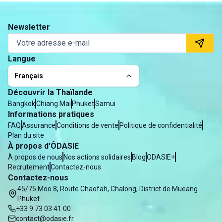
Newsletter
Langue
Français
Découvrir la Thaïlande
Bangkok
Chiang Mai
Phuket
Samui
Informations pratiques
FAQ
Assurance
Conditions de vente
Politique de confidentialité
Plan du site
À propos d'ÔDASIE
À propos de nous
Nos actions solidaires
Blog
ODASIE+
Recrutement
Contactez-nous
Contactez-nous
45/75 Moo 8, Route Chaofah, Chalong, District de Mueang
Phuket
+33 9 73 03 41 00
contact@odasie.fr