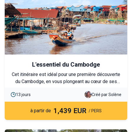
L'essentiel du Cambodge
Cet itinéraire est idéal pour une première découverte
du Cambodge, en vous plongeant au cœur de ses
temples emblématiques, de ses villages
13 jours
Créé par Solène
authentiques et de ses paysages naturels. Il combine
immersion culturelle, rencontres locales et moments
1,439 EUR
de détente pour un voyage complet et mémorable.
à partir de
/ PERS