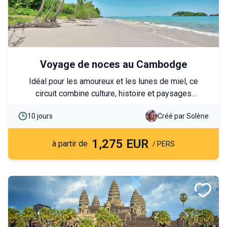
Voyage de noces au Cambodge
Idéal pour les amoureux et les lunes de miel, ce
circuit combine culture, histoire et paysages
spectaculaires. Explorez les trésors khmers d’Angkor,
10 jours
Créé par Solène
partagez des moments authentiques avec les
communautés locales et détendez-vous sur les
1,275 EUR
plages idylliques de Koh Rong. Un itinéraire complet
à partir de
/ PERS
et varié pour découvrir l'essentiel du Cambodge.