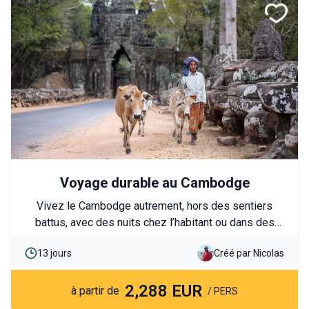
Voyage durable au Cambodge
Vivez le Cambodge autrement, hors des sentiers
battus, avec des nuits chez l’habitant ou dans des
établissements éco-responsables. Participez à des
13 jours
Créé par Nicolas
expériences authentiques avec les communautés
locales, ateliers artisanaux et culinaires, et savourez
2,288 EUR
des moments de détente au cœur de la nature
à partir de
/ PERS
cambodgienne.