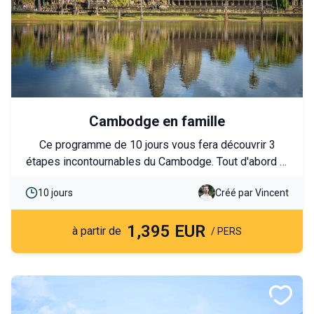
Cambodge en famille
Ce programme de 10 jours vous fera découvrir 3
étapes incontournables du Cambodge. Tout d'abord la
découverte de la capitale Phnom Penh et sa riche
10 jours
Créé par Vincent
histoire coloniale d'hier à aujourd'hui. Poursuite vers
Battambang que vous découvrirez en Tuk tuk avant de
1,395 EUR
rejoindre Siem Reap et son célèbre site d'Angkor. Un
à partir de
/ PERS
programme qui conviendra aux petits et grands.