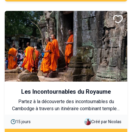
Les Incontournables du Royaume
Partez à la découverte des incontournables du
Cambodge à travers un itinéraire combinant temples,
découverte de la vie locale et plages paradisiaques.
15 jours
Créé par Nicolas
Ce circuit est idéal pour une première approche du
pays, mêlant culture, histoire et rencontres. Vous