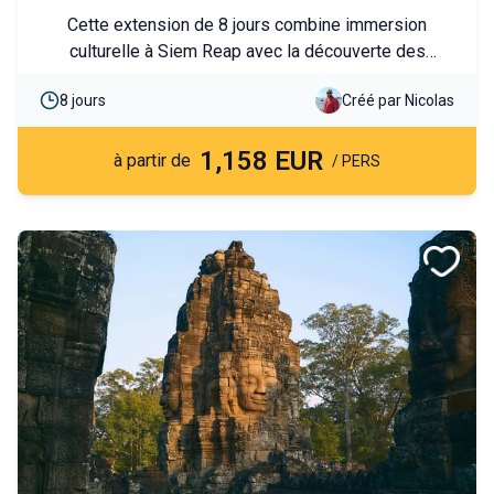
Cette extension de 8 jours combine immersion
culturelle à Siem Reap avec la découverte des
temples d’Angkor et du lac Tonlé Sap, puis détente
8 jours
Créé par Nicolas
balnéaire sur les plages paradisiaques de Koh Rong.
Elle offre un parfait équilibre entre patrimoine khmer
1,158 EUR
et farniente tropical.
à partir de
/ PERS