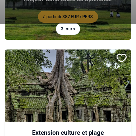
à partir de
387 EUR
/ PERS
3 jours
Extension culture et plage