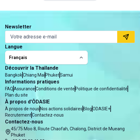
Newsletter
Langue
Français
Découvrir la Thaïlande
Bangkok
Chiang Mai
Phuket
Samui
Informations pratiques
FAQ
Assurance
Conditions de vente
Politique de confidentialité
Plan du site
À propos d'ÔDASIE
À propos de nous
Nos actions solidaires
Blog
ODASIE+
Recrutement
Contactez-nous
Contactez-nous
45/75 Moo 8, Route Chaofah, Chalong, District de Mueang
Phuket