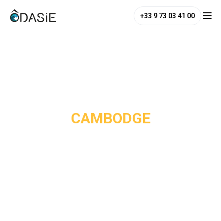
+33 9 73 03 41 00
/
Destinations
/
Cambodge
CAMBODGE
Héritier d’une des plus grandes civilisations d’Asie du Sud-
Est, le royaume du Cambodge fascine par son passé 
millénaire. Le pays abrite de nombreux temples sacrés, 
comme le temple d’Angkor, à explorer dans le calme et la 
spiritualité de la culture. Pour les voyageurs en quête de 
nature, le Cambodge offre des paysages montagneux, des 