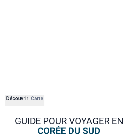
Au-delà de la capitale, la Corée du Sud réserve de belles
surprises. Gyeongju, ancienne capitale du royaume Silla, est
surnommée le "musée à ciel ouvert" du pays. Busan séduit
par son front de mer, ses marchés de poissons et ses
temples perchés en falaise. L'île de Jeju offre des
paysages volcaniques uniques.
ÔDASIE vous y
accompagne avec des itinéraires sur-mesure, portés par
des experts francophones et le goût des vraies rencontres.
Découvrir
Carte
GUIDE POUR VOYAGER EN
CORÉE DU SUD