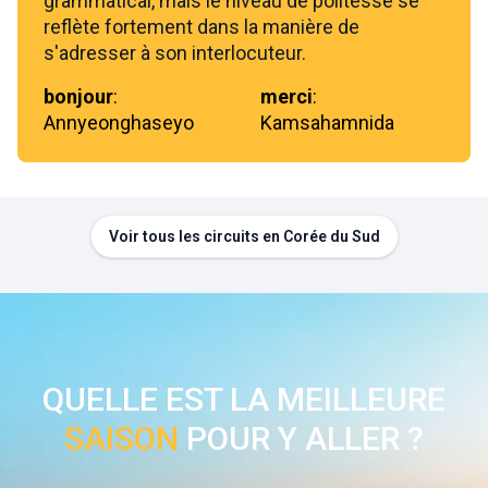
grammatical, mais le niveau de politesse se
reflète fortement dans la manière de
s'adresser à son interlocuteur.
bonjour
:
merci
:
Annyeonghaseyo
Kamsahamnida
Voir tous les circuits en Corée du Sud
QUELLE EST LA MEILLEURE
SAISON
POUR Y ALLER ?