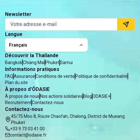
Newsletter
Langue
Français
Découvrir la Thaïlande
Bangkok
Chiang Mai
Phuket
Samui
Informations pratiques
FAQ
Assurance
Conditions de vente
Politique de confidentialité
Plan du site
À propos d'ÔDASIE
À propos de nous
Nos actions solidaires
Blog
ODASIE+
Recrutement
Contactez-nous
Contactez-nous
45/75 Moo 8, Route Chaofah, Chalong, District de Mueang
Phuket
+33 9 73 03 41 00
contact@odasie.fr