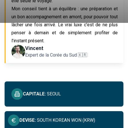
elle seule le voyage.
Mon conseil tient à un équilibre : une préparation et
un bon accompagnement en amont, pour pouvoir tout
lâcher une fois arrivé. Le vrai luxe c'est de ne plus
penser à demain et de simplement profiter de
l'instant présent.
IMMERSIF EN CORÉE DU SUD
Vincent
Expert de la Corée du Sud 🇰🇷
VOIR TOUT
CAPITALE
:
SEOUL
DEVISE
:
SOUTH KOREAN WON (KRW)