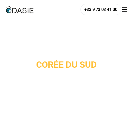
+33 9 73 03 41 00
/
Destinations
/
Corée du Sud
CORÉE DU SUD
La Corée du Sud est la grande oubliée des itinéraires
asiatiques, et pourtant elle figure parmi les destinations les
plus attachantes du continent. Séoul est une ville de
contrastes saisissants : les palais Joseon côtoient des
quartiers branchés comme Bukchon ou Hongdae, et la
gastronomie coréenne comme les bibimbap, barbecue,
kimchi est à elle seule une raison de voyager.