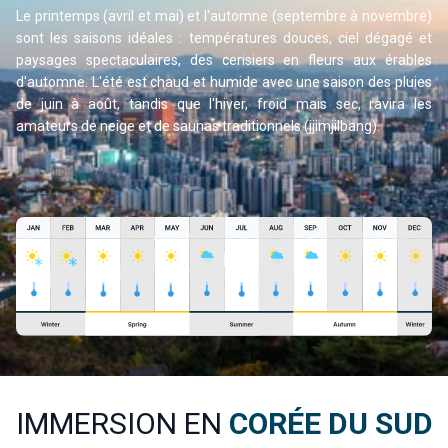
Le printemps (avril et mai) et l'automne (septembre à novembre)
sont les saisons idéales : températures douces, ciel dégagé et
paysages spectaculaires, des cerisiers en fleurs aux érables
d'automne. L'été est chaud et humide avec une saison des pluies
de juin à août, tandis que l'hiver, froid mais sec, ravira les
amateurs de neige et de saunas traditionnels (jjimjilbang).
IMMERSION EN
CORÉE DU SUD