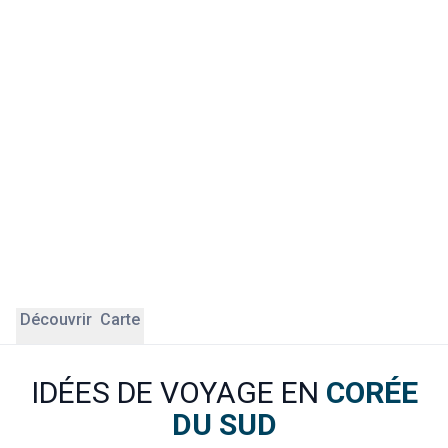
Au-delà de la capitale, la Corée du Sud réserve de belles
surprises. Gyeongju, ancienne capitale du royaume Silla, est
surnommée le "musée à ciel ouvert" du pays. Busan séduit
par son front de mer, ses marchés de poissons et ses
temples perchés en falaise. L'île de Jeju offre des
paysages volcaniques uniques.
ÔDASIE vous y
accompagne avec des itinéraires sur-mesure, portés par
des experts francophones et le goût des vraies rencontres.
Découvrir
Carte
IDÉES DE VOYAGE EN
CORÉE
DU SUD