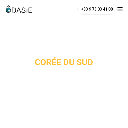
+33 9 73 03 41 00
/
Destinations
/
Corée du Sud
CORÉE DU SUD
La Corée du Sud est la grande oubliée des itinéraires
asiatiques, et pourtant elle figure parmi les destinations les
plus attachantes du continent. Séoul est une ville de
contrastes saisissants : les palais Joseon côtoient des
quartiers branchés comme Bukchon ou Hongdae, et la
gastronomie coréenne comme les bibimbap, barbecue,
kimchi est à elle seule une raison de voyager.