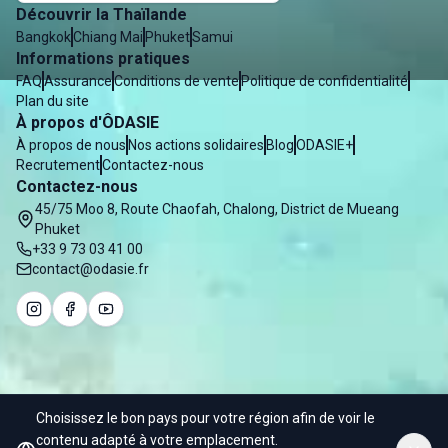
Découvrir la Thaïlande
Bangkok
Chiang Mai
Phuket
Samui
Informations pratiques
FAQ
Assurance
Conditions de vente
Politique de confidentialité
Plan du site
À propos d'ÔDASIE
À propos de nous
Nos actions solidaires
Blog
ODASIE+
Recrutement
Contactez-nous
Contactez-nous
45/75 Moo 8, Route Chaofah, Chalong, District de Mueang
Phuket
+33 9 73 03 41 00
contact@odasie.fr
Choisissez le bon pays pour votre région afin de voir le
© 2025 Odasie - Water of Asia Co. Ltd
contenu adapté à votre emplacement.