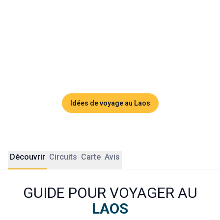
villages reculés, revivez l’époque des premières 
civilisations du pays. La gentillesse de son peuple 
charmant fera du Laos un de vos voyages les plus 
mémorables.
Partez à l'aventure au Laos avec Ôdasie, et réalisez 
tous vos rêves grâce à un voyage authentique.
Idées de voyage au Laos
Découvrir
Circuits
Carte
Avis
GUIDE POUR VOYAGER AU
LAOS