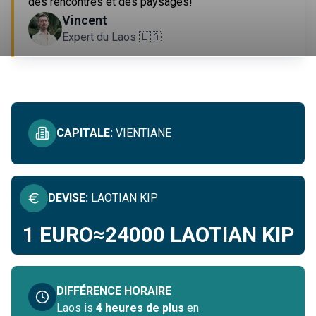
des rencontres et des paysages!
IMMERSIF EN LAOS
Vincent
Expert du Laos 🇱🇦
VOIR TOUT
CAPITALE
:
VIENTIANE
DEVISE
:
LAOTIAN KIP
1 EURO
≈
24000
LAOTIAN KIP
DIFFÉRENCE HORAIRE
Laos
is
4 heures de plus
en