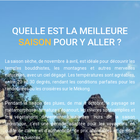
QUELLE EST LA MEILLEURE
SAISON
POUR Y ALLER ?
La saison sèche, de novembre à avril, est idéale pour découvrir les 
temples bouddhistes, les montagnes et autres merveilles 
naturelles, avec un ciel dégagé. Les températures sont agréables, 
entre 20 et 30 degrés, rendant les conditions parfaites pour les 
randonnées ou les croisières sur le Mékong.
Pendant la saison des pluies, de mai à octobre, le paysage se 
métamorphose : la nature s'épanouit, les rivières sont remplies et 
les végétations deviennent luxuriantes. Hors de la saison 
touristique, c'est une période adaptée pour les voyageurs en 
quête de calme et d’authenticité, de prix abordables et de sites 
moins fréquentés.