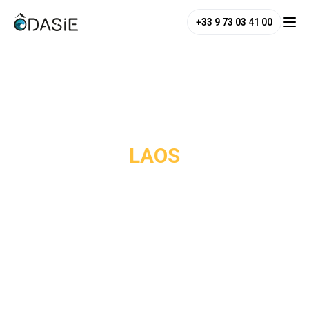
+33 9 73 03 41 00
/
Destinations
/
Laos
LAOS
Voyageurs en quête d’authenticité, laissez-vous séduire 
par la beauté naturelle du Laos. Entre cascade tropicale, 
fleuve tranquille et plaine sauvage, les paysages laotiens 
vous feront voyager à travers une faune et une flore 
uniques. 
Explorez son patrimoine culturel et ses traditions. À la 
découverte de temples bouddhistes ancestraux et de 